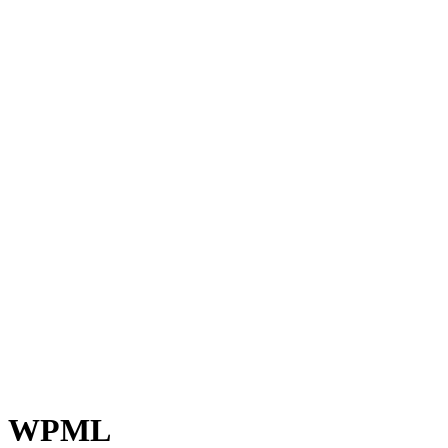
ละ WPML