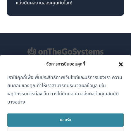
แบ่งปันผลงานของคุณกับโลก!
จัดการการยินยอมคุกกี้
เกี่ยวกับ WPML
เราใช้คุกกี้เพื่อเพิ่มประสิทธิภาพเว็บไซต์และบริการของเรา ความ
GDPR และนโยบายความเป็นส่วนตัว
ยินยอมของคุณทำให้เราสามารถประมวลผลข้อมูล เช่น
(เปิด
พฤติกรรมการท่องเว็บ การไม่ยินยอมอาจส่งผลต่อคุณสมบัติ
เข้าร่วมทีมของเรา
ใน
บางอย่าง
(เปิด
(เปิด
(เปิด
หน้าต่าง
ใน
ใน
ใน
ใหม่)
หน้าต่าง
หน้าต่าง
หน้าต่าง
ยอมรับ
ไทย
ใหม่)
ใหม่)
ใหม่)