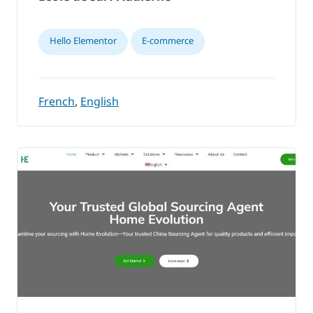
Hello Elementor
E-commerce
French
,
English