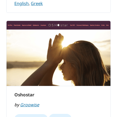
English
,
Greek
Oshostar
by
Groowise