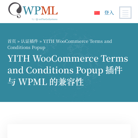
登入
跳
到
内
首页
»
认证插件
» YITH WooCommerce Terms and
容
Conditions Popup
YITH WooCommerce Terms
and Conditions Popup 插件
与 WPML 的兼容性