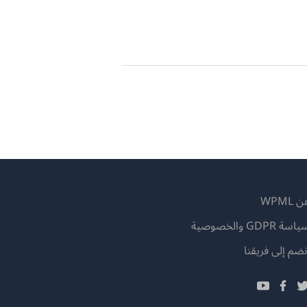
 WPML
اسة GDPR والخصوصية
(يفتح
نضم إلى فريقنا
في
(يفتح
(يفتح
(يفتح
نافذة
في
في
في