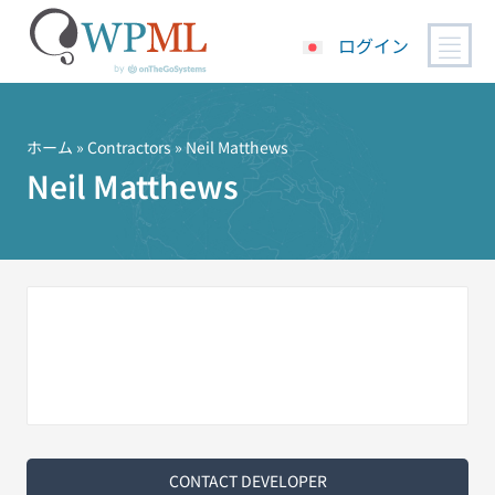
ログイン
コ
ン
テ
ホーム
»
Contractors
» Neil Matthews
ン
Neil Matthews
ツ
へ
ス
キ
ッ
プ
CONTACT DEVELOPER