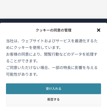
クッキーの同意の管理
当社は、ウェブサイトおよびサービスを最適化するた
めにクッキーを使用しています。
WPMLについて
お客様の同意により、閲覧行動などのデータを処理す
GDPRおよびプライバシーポリシー
ることができます。
（新
ご同意いただけない場合、一部の特長に影響を与える
チームに参加
し
可能性があります。
（新
（新
（新
い
し
し
し
ウ
い
い
い
受け入れる
日本語
ィ
ウ
ウ
ウ
拒否する
ン
ィ
ィ
ィ
ン
ン
ン