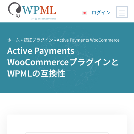
ログイン
コ
ン
テ
ホーム
»
認証プラグイン
» Active Payments WooCommerce
ン
Active Payments
ツ
WooCommerceプラグインと
へ
ス
WPMLの互換性
キ
ッ
プ