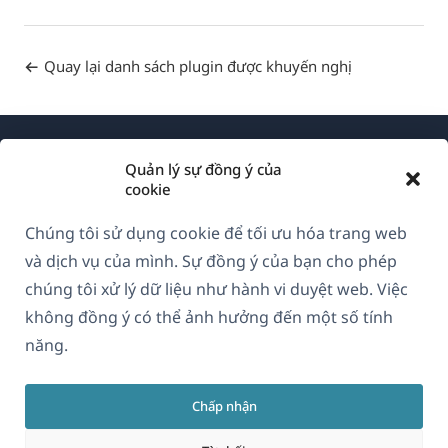
Quay lại danh sách plugin được khuyến nghị
Quản lý sự đồng ý của
cookie
Chúng tôi sử dụng cookie để tối ưu hóa trang web
Về WPML
và dịch vụ của mình. Sự đồng ý của bạn cho phép
GDPR & Chính sách Bảo mật
chúng tôi xử lý dữ liệu như hành vi duyệt web. Việc
không đồng ý có thể ảnh hưởng đến một số tính
(mở
Tham gia đội ngũ của chúng tôi
năng.
trong
(mở
(mở
(mở
cửa
trong
trong
trong
sổ
Chấp nhận
cửa
cửa
cửa
Vietnamese
mới)
sổ
sổ
sổ