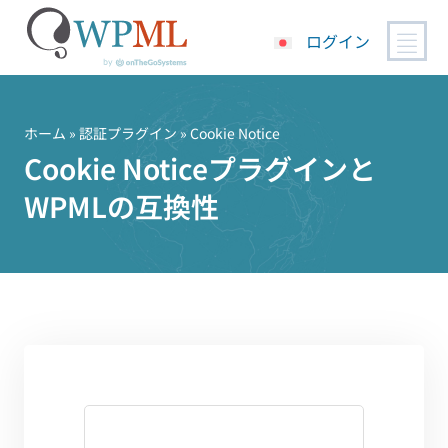
ログイン
コ
ン
テ
ホーム
»
認証プラグイン
» Cookie Notice
ン
Cookie Noticeプラグインと
ツ
WPMLの互換性
へ
ス
キ
ッ
プ