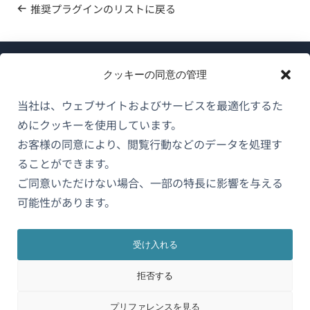
推奨プラグインのリストに戻る
クッキーの同意の管理
当社は、ウェブサイトおよびサービスを最適化するた
めにクッキーを使用しています。
WPMLについて
お客様の同意により、閲覧行動などのデータを処理す
GDPRおよびプライバシーポリシー
ることができます。
ご同意いただけない場合、一部の特長に影響を与える
（新
チームに参加
可能性があります。
し
（新
（新
（新
い
し
し
し
ウ
い
い
い
受け入れる
日本語
ィ
ウ
ウ
ウ
拒否する
ン
ィ
ィ
ィ
ン
ン
ン
（新
© 2026
OnTheGoSystems Limited
ド
プリファレンスを見る