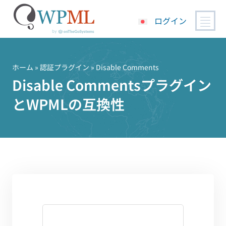
ログイン
コ
ン
テ
ホーム
»
認証プラグイン
» Disable Comments
ン
Disable Commentsプラグイン
ツ
とWPMLの互換性
へ
ス
キ
ッ
プ