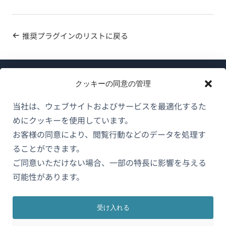
推奨プラグインのリストに戻る
クッキーの同意の管理
当社は、ウェブサイトおよびサービスを最適化するた
めにクッキーを使用しています。
WPMLについて
お客様の同意により、閲覧行動などのデータを処理す
GDPRおよびプライバシーポリシー
ることができます。
ご同意いただけない場合、一部の特長に影響を与える
（新
チームに参加
可能性があります。
し
（新
（新
（新
い
し
し
し
ウ
い
い
い
受け入れる
日本語
ィ
ウ
ウ
ウ