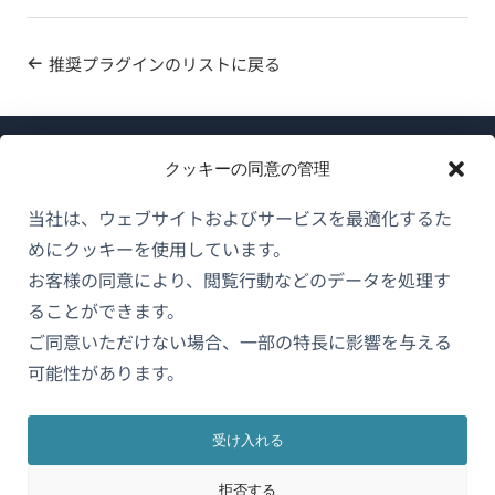
推奨プラグインのリストに戻る
クッキーの同意の管理
当社は、ウェブサイトおよびサービスを最適化するた
めにクッキーを使用しています。
WPMLについて
お客様の同意により、閲覧行動などのデータを処理す
GDPRおよびプライバシーポリシー
ることができます。
ご同意いただけない場合、一部の特長に影響を与える
（新
チームに参加
可能性があります。
し
（新
（新
（新
い
し
し
し
ウ
い
い
い
受け入れる
日本語
ィ
ウ
ウ
ウ
拒否する