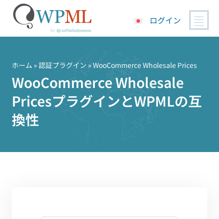
ログイン
コ
ン
テ
ホーム
»
認証プラグイン
» WooCommerce Wholesale Prices
ン
WooCommerce Wholesale
ツ
PricesプラグインとWPMLの互
へ
ス
換性
キ
ッ
プ