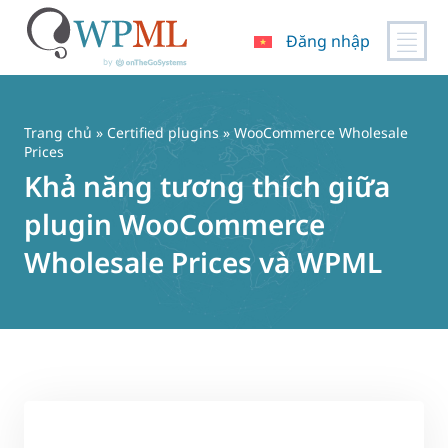
Đăng nhập
Chuyển
đến
nội
Trang chủ
»
Certified plugins
» WooCommerce Wholesale
dung
Prices
Khả năng tương thích giữa
plugin WooCommerce
Wholesale Prices và WPML