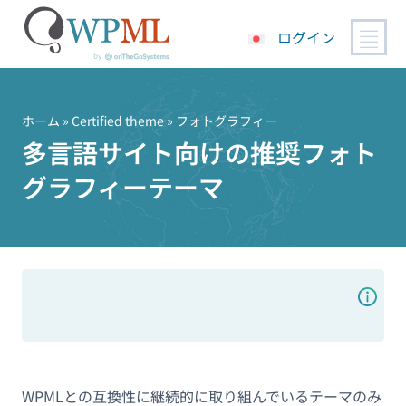
ログイン
コ
ン
テ
ホーム
»
Certified theme
» フォトグラフィー
ン
多言語サイト向けの推奨フォト
ツ
グラフィーテーマ
へ
ス
キ
ッ
プ
WPMLとの互換性に継続的に取り組んでいるテーマのみ