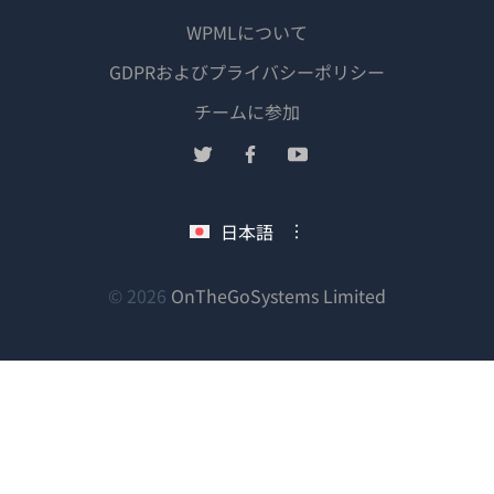
WPMLについて
GDPRおよびプライバシーポリシー
（新
チームに参加
し
（新
（新
（新
い
し
し
し
ウ
い
い
い
日本語
ィ
ウ
ウ
ウ
ン
ィ
ィ
ィ
ン
ン
ン
（新
© 2026
OnTheGoSystems Limited
ド
ド
ド
ド
し
ウ
ウ
ウ
ウ
い
で
で
で
で
ウ
開
開
開
開
ィ
き
き
き
き
ン
ま
ま
ま
ま
ド
す）
す）
す）
す）