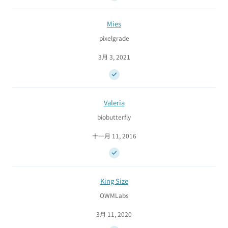
Mies
pixelgrade
3月 3, 2021
Valeria
biobutterfly
十一月 11, 2016
King Size
OWMLabs
3月 11, 2020