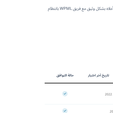
نحن نوصي فقط بالقوالب التي تُظهر التزامًا مستمرًا بالتوافق مع WPML. يعمل مؤلفو القوالب المعروضة في الجدول أعلاه بشكل وثيق مع فريق WPML بانتظام
تاريخ آخر اختبار
حالة التوافق