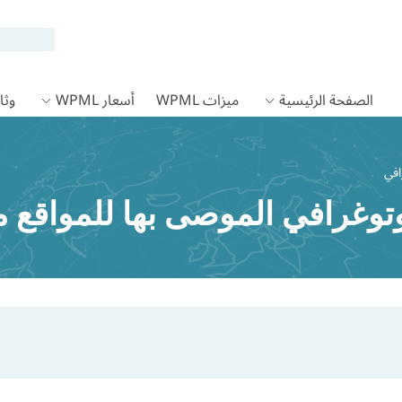
الصفحة الرئيسية
ميزات WPML
أسعار WPML
وثائق
افي
توغرافي الموصى بها للمواقع م