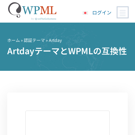
ログイン
コ
ン
テ
ホーム
»
認証テーマ
» Artday
ン
ArtdayテーマとWPMLの互換性
ツ
へ
ス
キ
ッ
プ