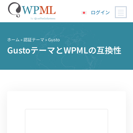
ログイン
コ
ン
テ
ホーム
»
認証テーマ
» Gusto
ン
GustoテーマとWPMLの互換性
ツ
へ
ス
キ
ッ
プ