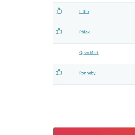
Litho
Phlox
Open Mart
Ronneby