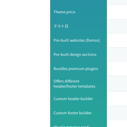
Theme price
テスト日
Pre-built websites (Demos)
Pre-built design sections
Bundles premium plugins
Offers different
header/footer templates
Custom header builder
Custom footer builder
WooCommerce ready