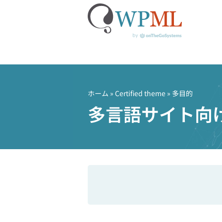
コ
ン
テ
ホーム
»
Certified theme
» 多目的
ン
多言語サイト向
ツ
へ
ス
キ
ッ
プ