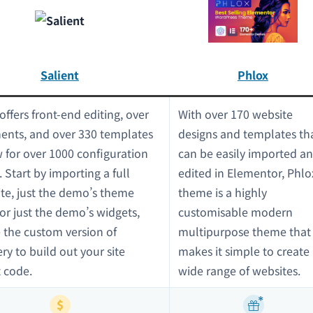
Salient
Phlox
offers front-end editing, over
With over 170 website
ents, and over 330 templates
designs and templates th
w for over 1000 configuration
can be easily imported a
 Start by importing a full
edited in Elementor, Phlo
te, just the demo’s theme
theme is a highly
 or just the demo’s widgets,
customisable modern
 the custom version of
multipurpose theme that
y to build out your site
makes it simple to create
 code.
wide range of websites.