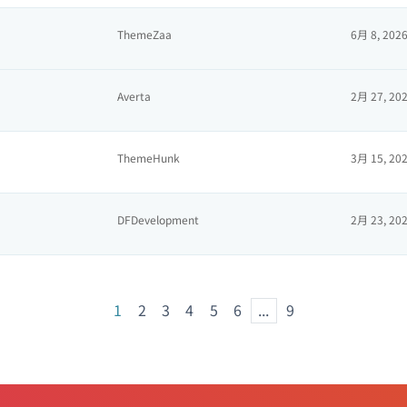
ThemeZaa
6月 8, 202
Averta
2月 27, 20
ThemeHunk
3月 15, 20
DFDevelopment
2月 23, 20
1
2
3
4
5
6
...
9