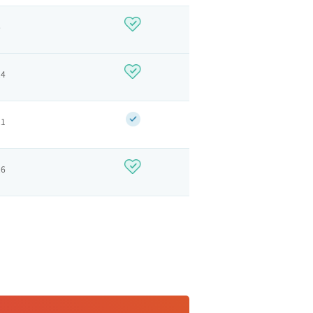
6
24
21
26