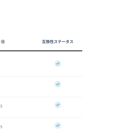
ト日
互換性ステータス
6
6
25
25