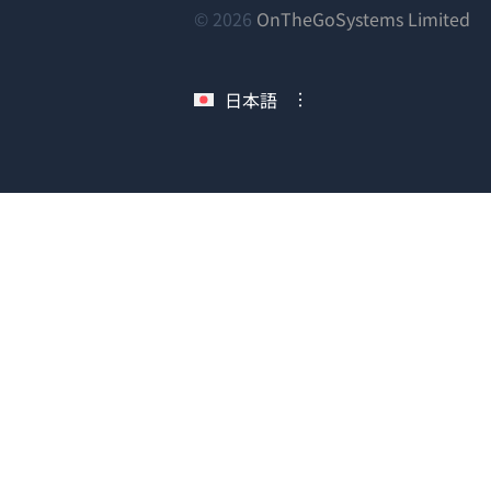
（
© 2026
OnTheGoSystems Limited
し
い
日本語
ウ
ィ
ン
ド
ウ
で
開
き
ま
す