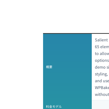
Salient 
65 elem
to allo
options.
demo si
概要
styling,
and use
WPBaker
without
料金モデル