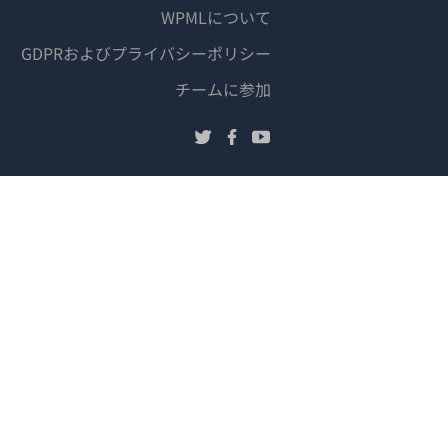
WPMLについて
GDPRおよびプライバシーポリシー
（新
チームに参加
し
（新
（新
（新
い
し
し
し
ウ
い
い
い
ィ
ウ
ウ
ウ
ン
ィ
ィ
ィ
ド
ン
ン
ン
ウ
ド
ド
ド
で
ウ
ウ
ウ
で
で
で
開
開
開
開
き
き
き
き
ま
ま
ま
ま
す）
す）
す）
す）