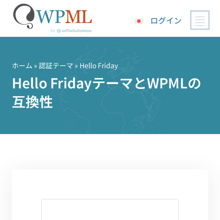
ログイン
コ
ン
テ
ホーム
»
認証テーマ
» Hello Friday
ン
Hello FridayテーマとWPMLの
ツ
互換性
へ
ス
キ
ッ
プ