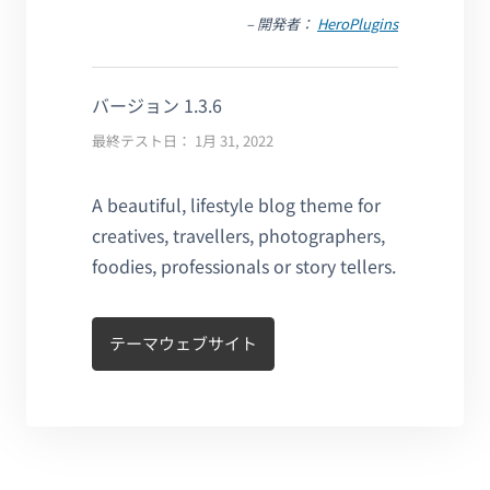
– 開発者：
HeroPlugins
バージョン 1.3.6
最終テスト日： 1月 31, 2022
A beautiful, lifestyle blog theme for
creatives, travellers, photographers,
foodies, professionals or story tellers.
テーマウェブサイト