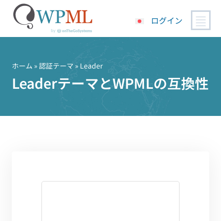
ログイン
コ
ン
テ
ホーム
»
認証テーマ
» Leader
ン
LeaderテーマとWPMLの互換性
ツ
へ
ス
キ
ッ
プ