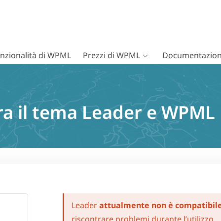
nzionalità di WPML
Prezzi di WPML
Documentazion
tra il tema Leader e WPML
Leader
attualmente non è compatibil
riscontrare problemi durante l’utilizzo.