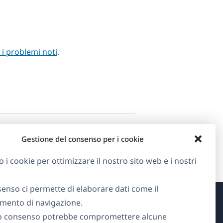
i i problemi noti
.
Gestione del consenso per i cookie
o i cookie per ottimizzare il nostro sito web e i nostri
senso ci permette di elaborare dati come il
ento di navigazione.
Informazioni su WPML
o consenso potrebbe compromettere alcune