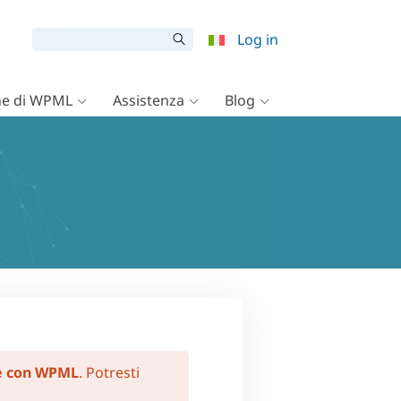
Log in
e di WPML
Assistenza
Blog
e con WPML
. Potresti