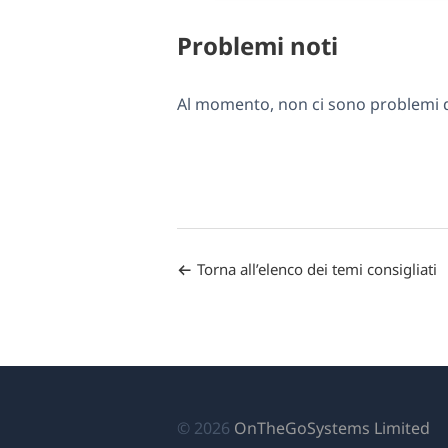
Problemi noti
Al momento, non ci sono problemi di
Torna all’elenco dei temi consigliati
(si
© 2026
OnTheGoSystems Limited