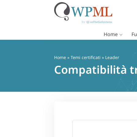
Home
Fu
Vai
al
contenuto
Home
»
Temi certificati
» Leader
Compatibilità 