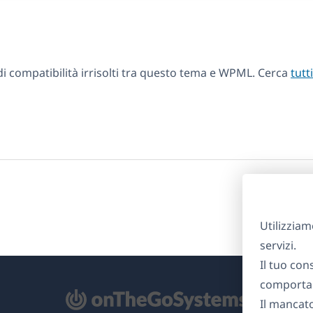
 compatibilità irrisolti tra questo tema e WPML. Cerca
tutt
Utilizziam
servizi.
Il tuo con
comportam
Il mancat