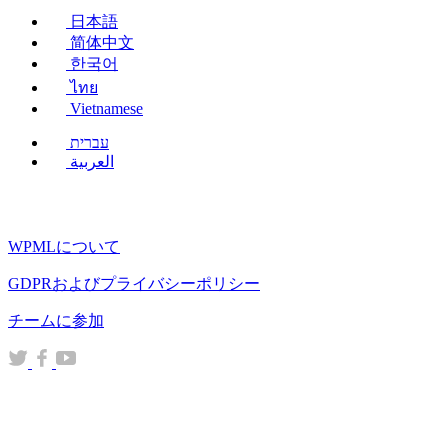
ま
日本語
す）
简体中文
한국어
ไทย
Vietnamese
עברית
العربية
WPMLについて
GDPRおよびプライバシーポリシー
（新
チームに参加
し
（新
（新
（新
い
し
し
し
ウ
い
い
い
ィ
ウ
ウ
ウ
ン
ィ
ィ
ィ
ド