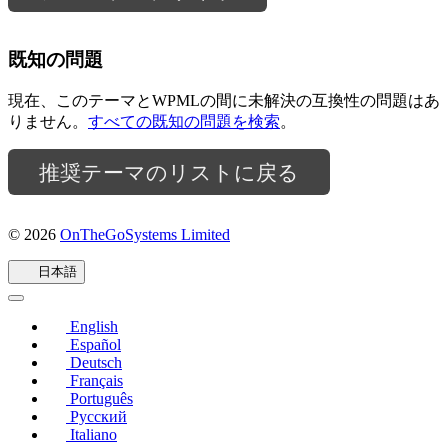
既知の問題
現在、このテーマとWPMLの間に未解決の互換性の問題はあ
りません。
すべての既知の問題を検索
。
推奨テーマのリストに戻る
© 2026
OnTheGoSystems Limited
（新
し
日本語
い
ウ
ィ
English
ン
Español
ド
Deutsch
Français
ウ
Português
で
Русский
開
Italiano
き