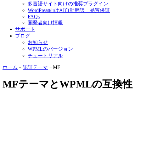
多言語サイト向けの推奨プラグイン
WordPress向けAI自動翻訳 – 品質保証
FAQs
開発者向け情報
サポート
ブログ
お知らせ
WPMLのバージョン
チュートリアル
ホーム
»
認証テーマ
» MF
MFテーマとWPMLの互換性