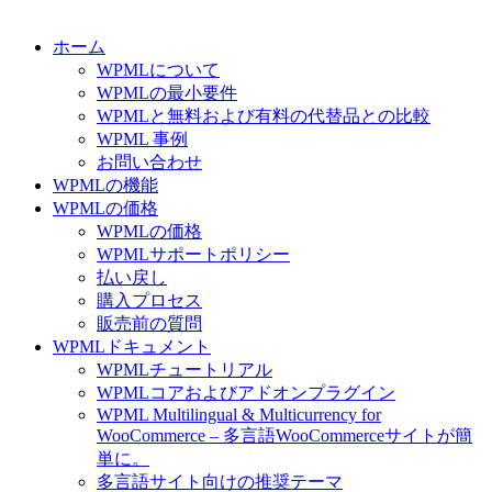
ホーム
WPMLについて
WPMLの最小要件
WPMLと無料および有料の代替品との比較
WPML 事例
お問い合わせ
WPMLの機能
WPMLの価格
WPMLの価格
WPMLサポートポリシー
払い戻し
購入プロセス
販売前の質問
WPMLドキュメント
WPMLチュートリアル
WPMLコアおよびアドオンプラグイン
WPML Multilingual & Multicurrency for
WooCommerce – 多言語WooCommerceサイトが簡
単に。
多言語サイト向けの推奨テーマ