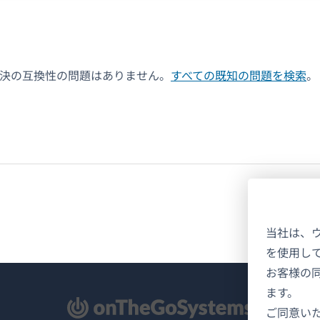
解決の互換性の問題はありません。
すべての既知の問題を検索
。
当社は、
を使用し
お客様の
ます。
新
ご同意い