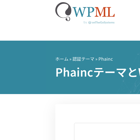
コ
ン
テ
ホーム
»
認証テーマ
» Phainc
ン
Phaincテーマ
ツ
へ
ス
キ
ッ
プ