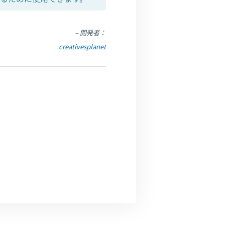
– 開発者：
creativesplanet