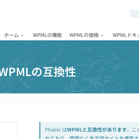
ホーム
WPMLの機能
WPMLの価格
WPMLド
とWPMLの互換性
Phainc は
WPMLと互換性があります
。こ
れており、問題なく多言語サイトを構築す