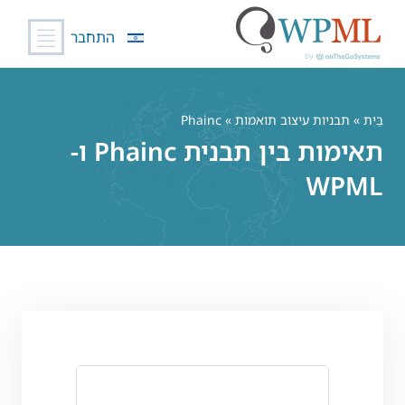
התחבר
לג
תוכן
בַּיִת
»
תבניות עיצוב תואמות
» Phainc
תאימות בין תבנית Phainc ו-
WPML