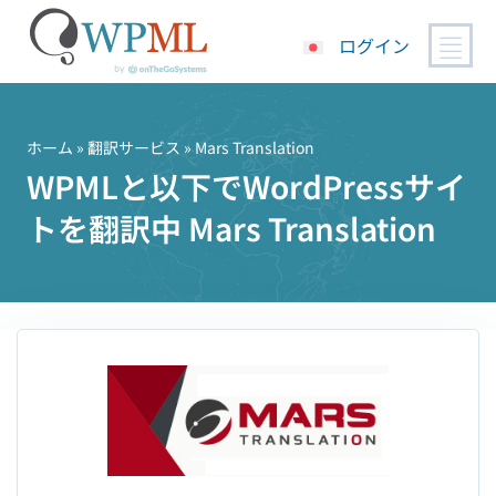
ログイン
コ
ン
テ
ホーム
»
翻訳サービス
» Mars Translation
ン
WPMLと以下でWordPressサイ
ツ
トを翻訳中 Mars Translation
へ
ス
キ
ッ
プ