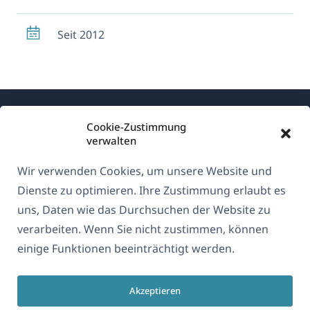
Seit 2012
Cookie-Zustimmung
verwalten
Wir verwenden Cookies, um unsere Website und
Über WPML
Dienste zu optimieren. Ihre Zustimmung erlaubt es
DSGVO & Datenschutzrichtlinie
uns, Daten wie das Durchsuchen der Website zu
verarbeiten. Wenn Sie nicht zustimmen, können
(öffnet
Unserem Team beitreten
einige Funktionen beeinträchtigt werden.
in
(öffnet
(öffnet
(öffnet
einem
in
in
in
neuen
Akzeptieren
einem
einem
einem
Deutsch
Fenster)