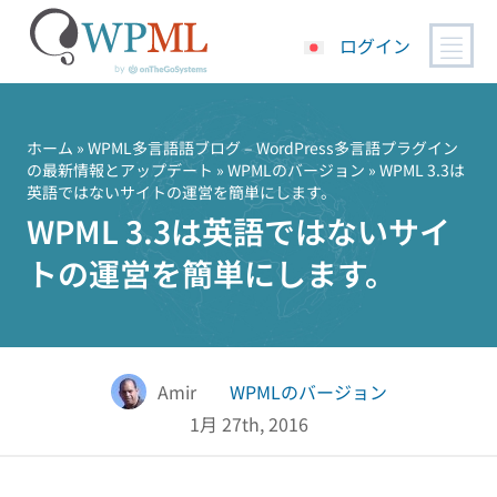
ログイン
コ
ン
テ
ホーム
»
WPML多言語語ブログ – WordPress多言語プラグイン
の最新情報とアップデート
»
WPMLのバージョン
» WPML 3.3は
ン
英語ではないサイトの運営を簡単にします。
ツ
WPML 3.3は英語ではないサイ
へ
ス
トの運営を簡単にします。
キ
ッ
プ
Amir
WPMLのバージョン
1月 27th, 2016