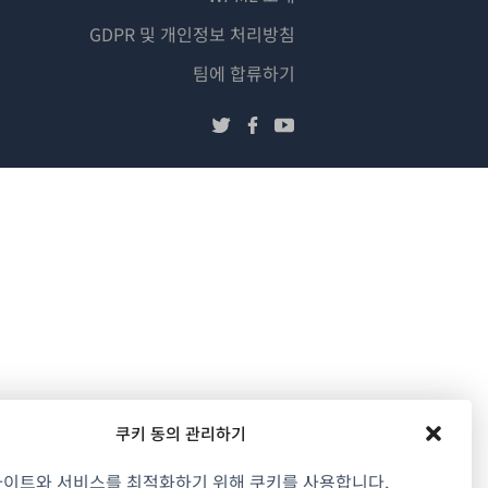
GDPR 및 개인정보 처리방침
(새
팀에 합류하기
창
(새
(새
(새
에
창
창
창
서
에
에
에
열
서
서
서
림)
열
열
열
림)
림)
림)
쿠키 동의 관리하기
사이트와 서비스를 최적화하기 위해 쿠키를 사용합니다.