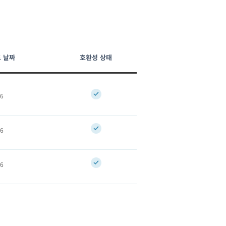
 날짜
호환성 상태
26
26
26