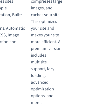
s sites
compresses large
mple
images, and
ation, Built-
caches your site.
This optimizes
ons, Automatic
your site and
 CSS, Image
makes your site
ation and
more efficient. A
premium version
includes
multisite
support, lazy
loading,
advanced
optimization
options, and
more.