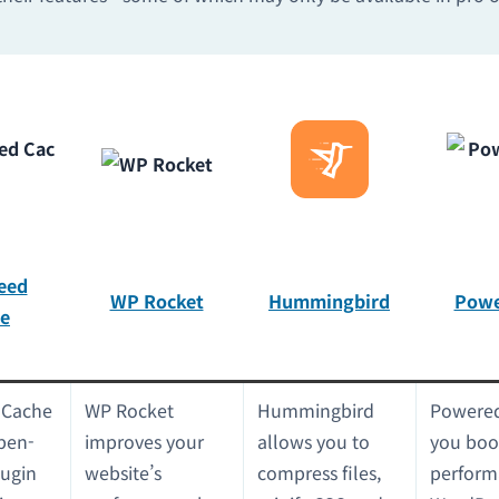
eed
WP Rocket
Hummingbird
Powe
e
 Cache
WP Rocket
Hummingbird
Powered
open-
improves your
allows you to
you boo
lugin
website’s
compress files,
perform