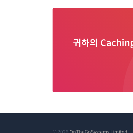
귀하의 Cachi
(새
© 2026
OnTheGoSystems Limited