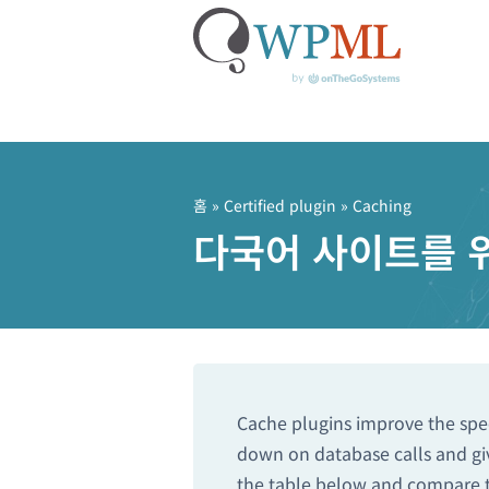
콘
텐
츠
홈
»
Certified plugin
» Caching
로
다국어 사이트를 위
건
너
뛰
기
Cache plugins improve the spee
down on database calls and giv
the table below and compare th