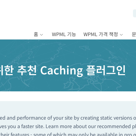
홈
WPML 기능
WPML 가격 책정
한 추천 Caching 플러그인
d and performance of your site by creating static versions o
es you a faster site. Learn more about our recommended plu
eir features - some of which may only be available in pro 