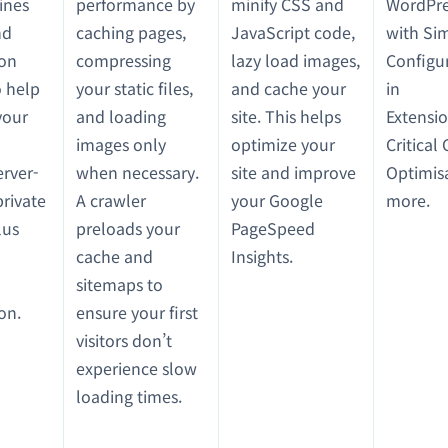
ines
performance by
minify CSS and
WordPres
nd
caching pages,
JavaScript code,
with Si
ion
compressing
lazy load images,
Configur
o help
your static files,
and cache your
in
your
and loading
site. This helps
Extensi
images only
optimize your
Critical
erver-
when necessary.
site and improve
Optimis
private
A crawler
your Google
more.
lus
preloads your
PageSpeed
cache and
Insights.
sitemaps to
on.
ensure your first
visitors don’t
experience slow
loading times.