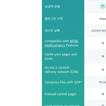
요금제 모델
플러그인 가격
Free
테스트 날짜
2026년 06
Compatible with
WCML
예
Multicurrency
Features
Cache your pages and
예
posts
Access a content
예
delivery network (CDN)
Compress files with GZIP
아니
Preload cached pages
예
Load images on request
예