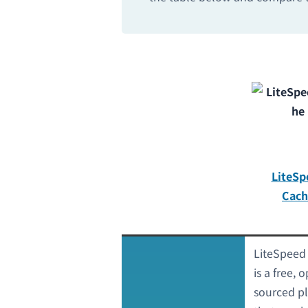
LiteSp
Cach
LiteSpeed
is a free, 
sourced p