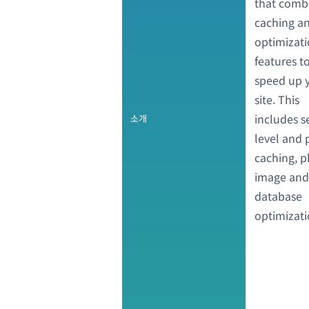
that comb
caching a
optimizat
features t
speed up 
site. This
includes s
소개
level and 
caching, p
image and
database
optimizati