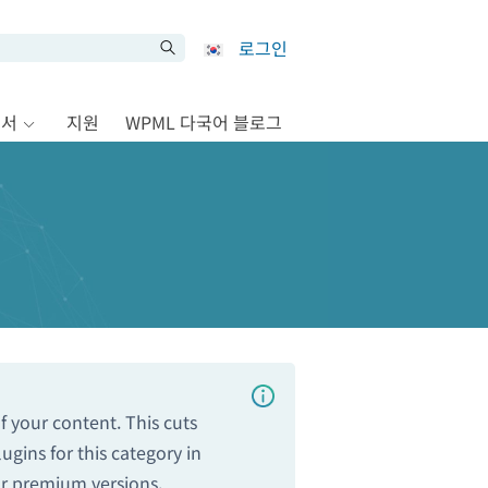
로그인
문서
지원
WPML 다국어 블로그
f your content. This cuts
gins for this category in
or premium versions.