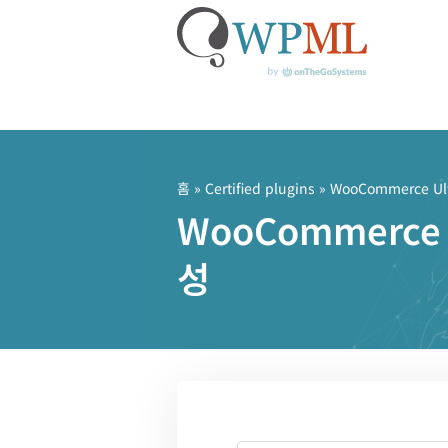
콘
텐
츠
홈
»
Certified plugins
» WooCommerce Ult
로
WooCommerce
건
너
성
뛰
기