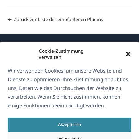
Zurück zur Liste der empfohlenen Plugins
Cookie-Zustimmung
verwalten
Wir verwenden Cookies, um unsere Website und
Über WPML
Dienste zu optimieren. Ihre Zustimmung erlaubt es
DSGVO & Datenschutzrichtlinie
uns, Daten wie das Durchsuchen der Website zu
verarbeiten. Wenn Sie nicht zustimmen, können
(öffnet
Unserem Team beitreten
einige Funktionen beeinträchtigt werden.
in
(öffnet
(öffnet
(öffnet
einem
in
in
in
neuen
Akzeptieren
einem
einem
einem
Deutsch
Fenster)
neuen
neuen
neuen
Verweigern