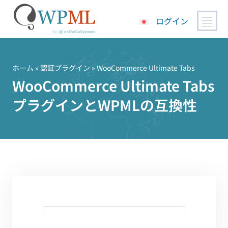
ログイン
コ
ン
テ
ホーム
»
認証プラグイン
» WooCommerce Ultimate Tabs
ン
WooCommerce Ultimate Tabs
ツ
プラグインとWPMLの互換性
へ
ス
キ
ッ
プ