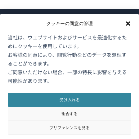
クッキーの同意の管理
当社は、ウェブサイトおよびサービスを最適化するた
めにクッキーを使用しています。
WPMLについて
お客様の同意により、閲覧行動などのデータを処理す
GDPRおよびプライバシーポリシー
ることができます。
ご同意いただけない場合、一部の特長に影響を与える
（新
チームに参加
可能性があります。
し
（新
（新
（新
い
し
し
し
ウ
い
い
い
受け入れる
日本語
ィ
ウ
ウ
ウ
拒否する
ン
ィ
ィ
ィ
ン
ン
ン
（新
© 2026
OnTheGoSystems Limited
ド
プリファレンスを見る
ド
ド
ド
し
ウ