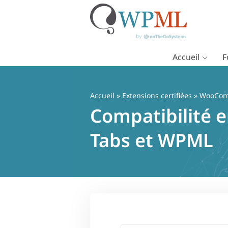
Accueil
F
Passer
au
contenu
Accueil
»
Extensions certifiées
» WooComm
Compatibilité 
Tabs et WPML