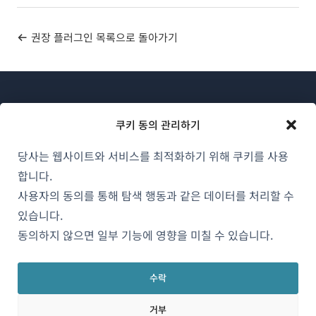
권장 플러그인 목록으로 돌아가기
쿠키 동의 관리하기
당사는 웹사이트와 서비스를 최적화하기 위해 쿠키를 사용
WPML 소개
합니다.
GDPR 및 개인정보 처리방침
사용자의 동의를 통해 탐색 행동과 같은 데이터를 처리할 수
(새
있습니다.
팀에 합류하기
창
동의하지 않으면 일부 기능에 영향을 미칠 수 있습니다.
(새
(새
(새
에
창
창
창
서
에
에
에
수락
한국어
열
서
서
서
거부
림)
열
열
열