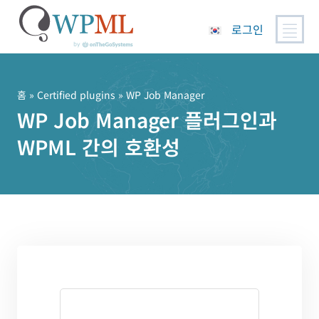
로그인
콘
텐
츠
홈
»
Certified plugins
» WP Job Manager
로
WP Job Manager 플러그인과
건
WPML 간의 호환성
너
뛰
기