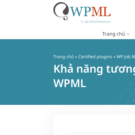
Trang chủ
Chuyển
đến
nội
Trang chủ
»
Certified plugins
» WP Job 
dung
Khả năng tương
WPML