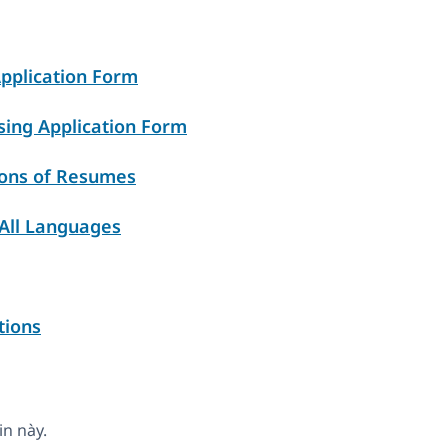
pplication Form
ing Application Form
ions of Resumes
All Languages
tions
n này.