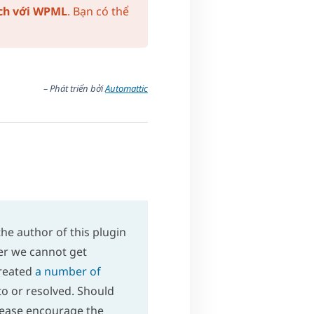
ích với WPML
. Bạn có thể
– Phát triển bởi
Automattic
he author of this plugin
er we cannot get
created
a number of
o or resolved. Should
please encourage the