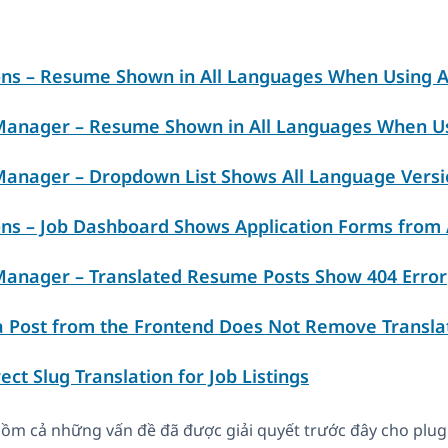
ons – Resume Shown in All Languages When Using A
anager – Resume Shown in All Languages When Us
anager – Dropdown List Shows All Language Vers
ons – Job Dashboard Shows Application Forms from 
anager – Translated Resume Posts Show 404 Error
a Post from the Frontend Does Not Remove Transla
ct Slug Translation for Job Listings
ồm cả những vấn đề đã được giải quyết trước đây cho plugi