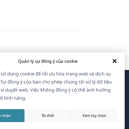
Quản lý sự đồng ý của cookie
 sử dụng cookie để tối ưu hóa trang web và dịch vụ
 Sự đồng ý của bạn cho phép chúng tôi xử lý dữ liệu
Về WPML
vi duyệt web. Việc không đồng ý có thể ảnh hưởng
ố tính năng.
GDPR & Chính sách Bảo mật
(mở
Tham gia đội ngũ của chúng tôi
p nhận
Từ chối
Xem tùy chọn
trong
(mở
(mở
(mở
cửa