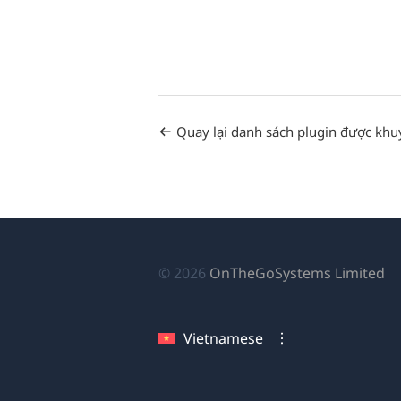
Quay lại danh sách plugin được khu
(
© 2026
OnTheGoSystems Limited
tr
cử
Vietnamese
sổ
mớ