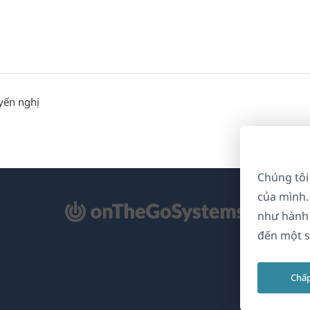
yến nghị
Chúng tôi
của mình.
mở
như hành 
ong
đến một s
a
Chấ
i)