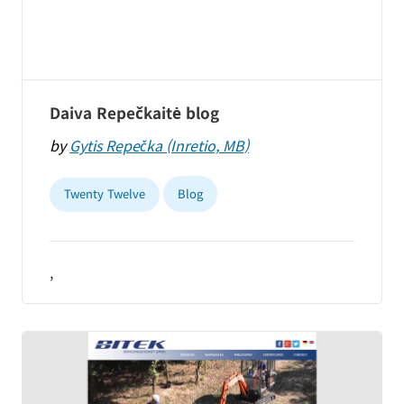
Daiva Repečkaitė blog
by
Gytis Repečka (Inretio, MB)
Twenty Twelve
Blog
,