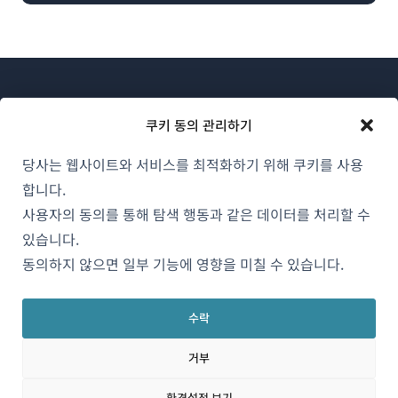
쿠키 동의 관리하기
당사는 웹사이트와 서비스를 최적화하기 위해 쿠키를 사용
WPML 소개
합니다.
GDPR 및 개인정보 처리방침
사용자의 동의를 통해 탐색 행동과 같은 데이터를 처리할 수
있습니다.
(새
팀에 합류하기
동의하지 않으면 일부 기능에 영향을 미칠 수 있습니다.
창
(새
(새
(새
에
창
창
창
서
수락
에
에
에
한국어
열
서
서
서
거부
림)
열
열
열
림)
림)
림)
(새
© 2026
OnTheGoSystems Limited
환경설정 보기