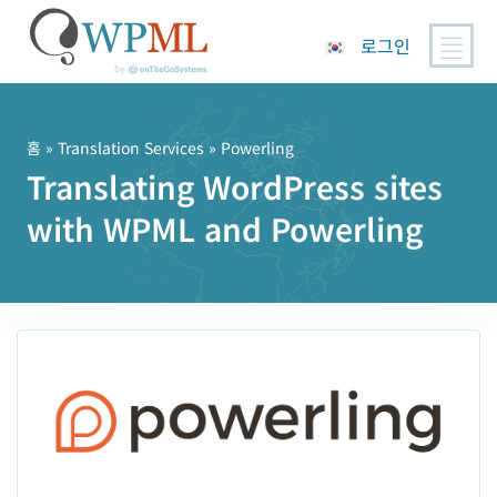
로그인
콘
텐
츠
홈
»
Translation Services
» Powerling
로
Translating WordPress sites
건
with WPML and Powerling
너
뛰
기