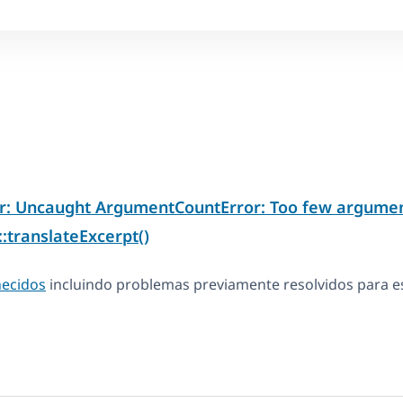
or: Uncaught ArgumentCountError: Too few argumen
translateExcerpt()
hecidos
incluindo problemas previamente resolvidos para es