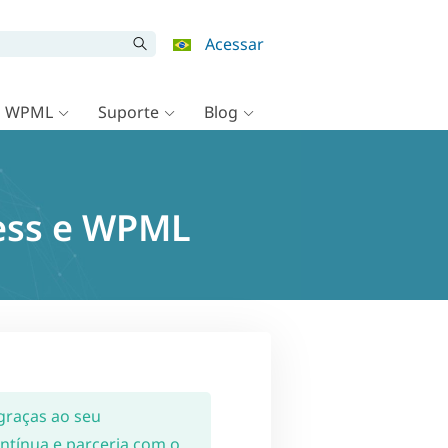
Acessar
o WPML
Suporte
Blog
ress e WPML
raças ao seu
tínua e parceria com o