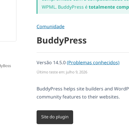
WPML. BuddyPress é
totalmente comp
Comunidade
BuddyPress
Versão 14.5.0
(Problemas conhecidos)
dyBoss
Último teste em: julho 9, 2026
BuddyPress helps site builders and Word
community features to their websites.
Site do plugin