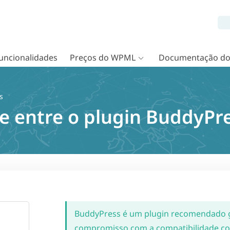
uncionalidades
Preços do WPML
Documentação d
s
e entre o plugin BuddyP
BuddyPress é um plugin recomendado g
compromisso com a compatibilidade con