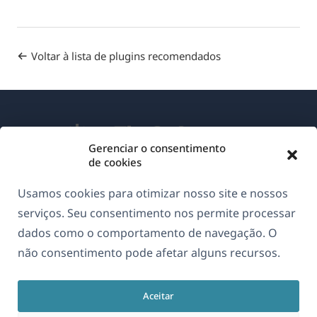
Voltar à lista de plugins recomendados
Gerenciar o consentimento
de cookies
Sobre o WPML
Usamos cookies para otimizar nosso site e nossos
GDPR & Política de Privacidade
serviços. Seu consentimento nos permite processar
dados como o comportamento de navegação. O
(abre
Junte-se à nossa equipe
não consentimento pode afetar alguns recursos.
em
(abre
(abre
(abre
uma
em
em
em
nova
Aceitar
uma
uma
uma
Português
janela)
nova
nova
nova