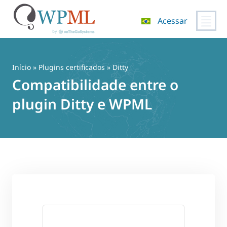
Acessar
Pular
para
o
Início
»
Plugins certificados
» Ditty
conteúdo
Compatibilidade entre o
plugin Ditty e WPML