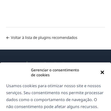
Voltar à lista de plugins recomendados
Gerenciar o consentimento
de cookies
Sobre o WPML
Usamos cookies para otimizar nosso site e nossos
GDPR & Política de Privacidade
serviços. Seu consentimento nos permite processar
dados como o comportamento de navegação. O
(abre
Junte-se à nossa equipe
não consentimento pode afetar alguns recursos.
em
(abre
(abre
(abre