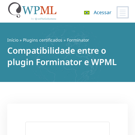
Acessar
Pular
para
o
Início
»
Plugins certificados
» Forminator
conteúdo
Compatibilidade entre o
plugin Forminator e WPML