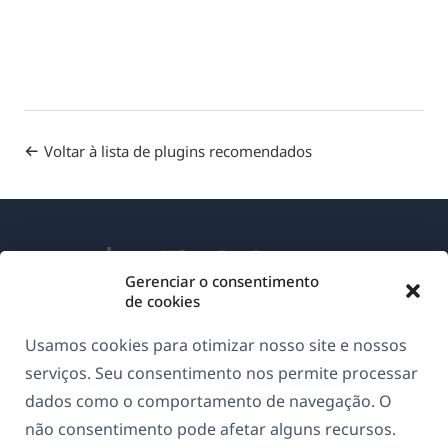
Voltar à lista de plugins recomendados
Gerenciar o consentimento
de cookies
Sobre o WPML
Usamos cookies para otimizar nosso site e nossos
GDPR & Política de Privacidade
serviços. Seu consentimento nos permite processar
dados como o comportamento de navegação. O
(abre
Junte-se à nossa equipe
não consentimento pode afetar alguns recursos.
em
(abre
(abre
(abre