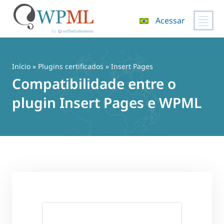
Acessar
Pular
para
o
Início
»
Plugins certificados
» Insert Pages
conteúdo
Compatibilidade entre o
plugin Insert Pages e WPML