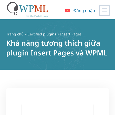
Đăng nhập
Chuyển
đến
nội
Trang chủ
»
Certified plugins
» Insert Pages
dung
Khả năng tương thích giữa
plugin Insert Pages và WPML