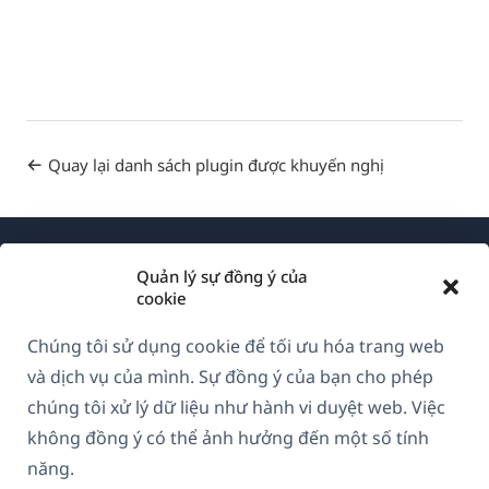
Quay lại danh sách plugin được khuyến nghị
Quản lý sự đồng ý của
cookie
Chúng tôi sử dụng cookie để tối ưu hóa trang web
Về WPML
và dịch vụ của mình. Sự đồng ý của bạn cho phép
GDPR & Chính sách Bảo mật
chúng tôi xử lý dữ liệu như hành vi duyệt web. Việc
không đồng ý có thể ảnh hưởng đến một số tính
(mở
Tham gia đội ngũ của chúng tôi
năng.
trong
(mở
(mở
(mở