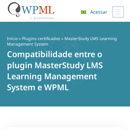
Acessar
Pular
para
o
Início
»
Plugins certificados
» MasterStudy LMS Learning
conteúdo
Management System
Compatibilidade entre o
plugin MasterStudy LMS
Learning Management
System e WPML