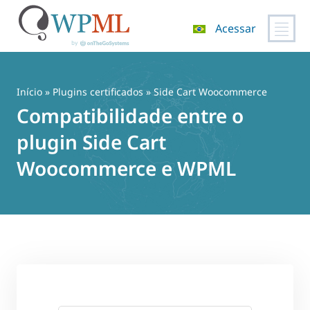
Acessar
Pular
para
o
Início
»
Plugins certificados
» Side Cart Woocommerce
conteúdo
Compatibilidade entre o
plugin Side Cart
Woocommerce e WPML