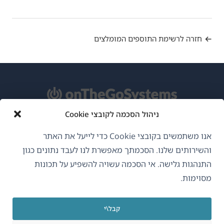
חזרה לרשימת התוספים המומלצים
ניהול הסכמה לקובצי Cookie
אודות WPML
אנו משתמשים בקובצי Cookie כדי לייעל את האתר
GDPR ומדיניות פרטיות
והשירותים שלנו. הסכמתך מאפשרת לנו לעבד נתונים כגון
התנהגות גלישה. אי הסכמה עשויה להשפיע על תכונות
(נפתח
הצטרף לצוות שלנו
מסוימות.
בחלון
(נפתח
(נפתח
(נפתח
חדש)
בחלון
בחלון
בחלון
קבל\י
חדש)
חדש)
חדש)
עברית