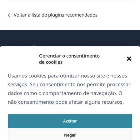
Voltar à lista de plugins recomendados
Gerenciar o consentimento
de cookies
Sobre o WPML
Usamos cookies para otimizar nosso site e nossos
GDPR & Política de Privacidade
serviços. Seu consentimento nos permite processar
dados como o comportamento de navegação. O
(abre
Junte-se à nossa equipe
não consentimento pode afetar alguns recursos.
em
(abre
(abre
(abre
uma
em
em
em
nova
Aceitar
uma
uma
uma
Português
janela)
nova
nova
nova
Negar
janela)
janela)
janela)