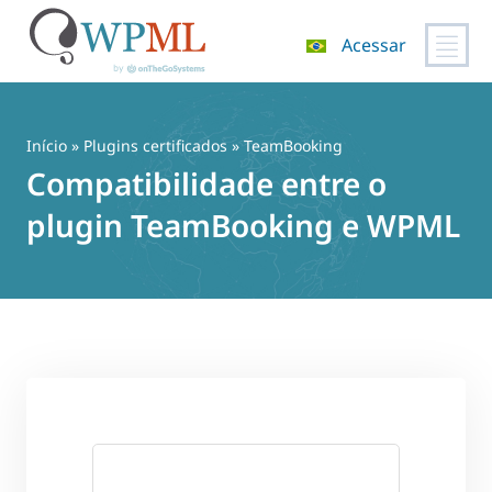
Acessar
Pular
para
o
Início
»
Plugins certificados
» TeamBooking
conteúdo
Compatibilidade entre o
plugin TeamBooking e WPML