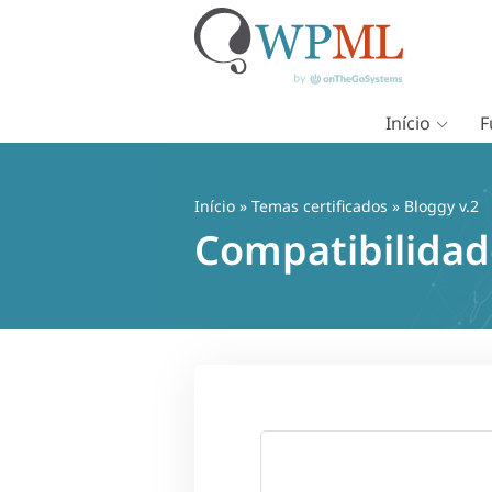
Início
F
Pular
para
o
Início
»
Temas certificados
» Bloggy v.2
conteúdo
Compatibilidad