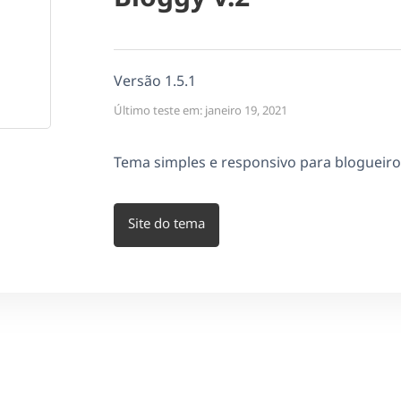
Versão 1.5.1
Último teste em: janeiro 19, 2021
Tema simples e responsivo para blogueiro
Site do tema