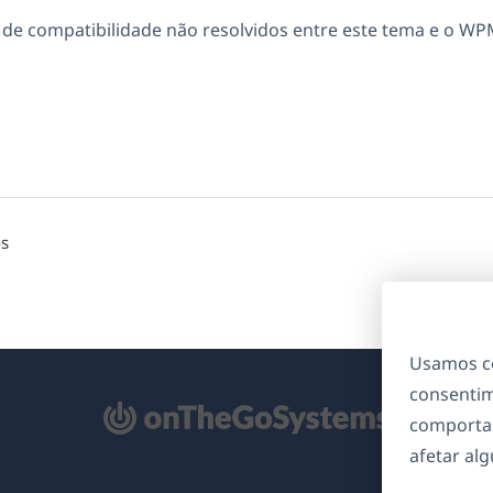
e compatibilidade não resolvidos entre este tema e o WP
os
Usamos co
consentim
bre
comporta
m
afetar al
ma