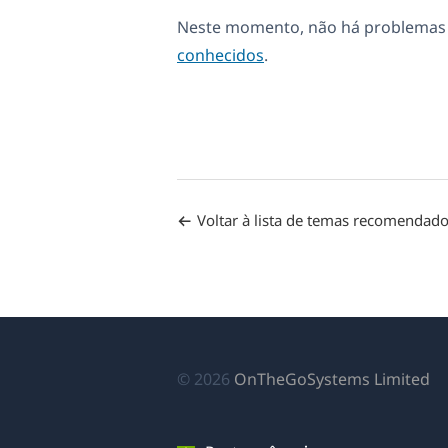
Neste momento, não há problemas d
conhecidos
.
Voltar à lista de temas recomendad
(a
© 2026
OnTheGoSystems Limited
e
u