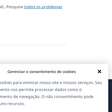
ML. Pesquise
todos os problemas
Gerenciar o consentimento de cookies
okies para otimizar nosso site e nossos serviços. Seu
ento nos permite processar dados como o
Sobre o WPML
mento de navegação. O não consentimento pode
guns recursos.
GDPR & Política de Privacidade