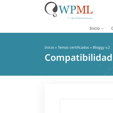
Inicio
Saltar
al
contenido
Inicio
»
Temas certificados
» Bloggy v.2
Compatibilidad