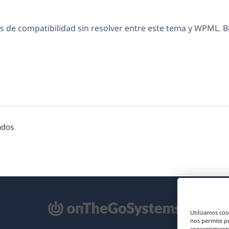
 de compatibilidad sin resolver entre este tema y WPML. 
ados
e
Utilizamos coo
re
nos permite p
consentimiento