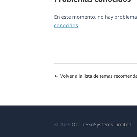
En este momento, no hay problemas
conocidos
.
Volver a la lista de temas recomend
(s
© 2026
OnTheGoSystems Limited
ab