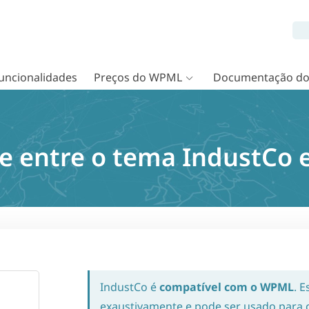
uncionalidades
Preços do WPML
Documentação d
e entre o tema IndustCo
IndustCo é
compatível com o WPML
. 
exaustivamente e pode ser usado para cr