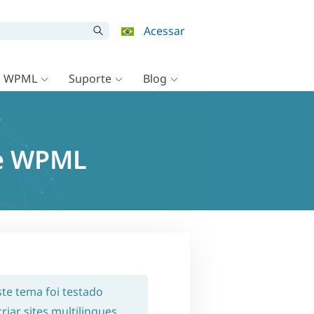
Acessar
o WPML
Suporte
Blog
 e WPML
Este tema foi testado
iar sites multilingues