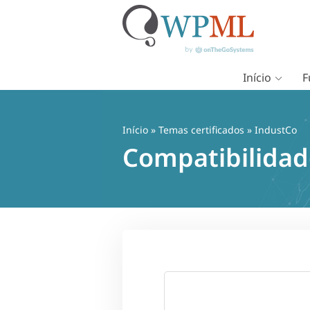
Início
F
Pular
para
o
Início
»
Temas certificados
» IndustCo
conteúdo
Compatibilidad