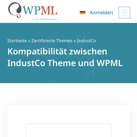
Anmelden
Zum
Inhalt
springen
Startseite
»
Zertifizierte Themes
» IndustCo
Kompatibilität zwischen
IndustCo Theme und WPML