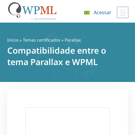
Acessar
Pular
para
o
Início
»
Temas certificados
» Parallax
conteúdo
Compatibilidade entre o
tema Parallax e WPML