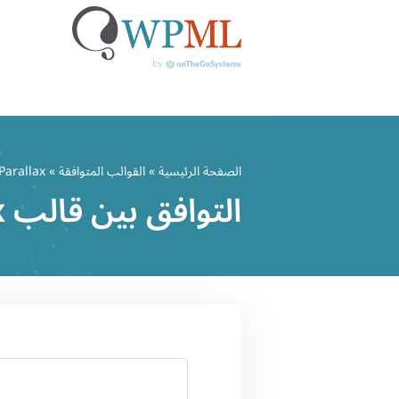
خطي
لى
الصفحة الرئيسية
»
القوالب المتوافقة
» Parallax
لمحتوى
التوافق بين قالب Parallax وWPML